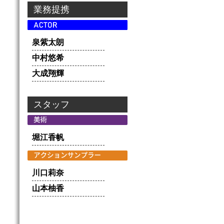
業務提携
泉紫太朗
中村悠希
大成翔輝
スタッフ
堀江香帆
川口莉奈
山本柚香