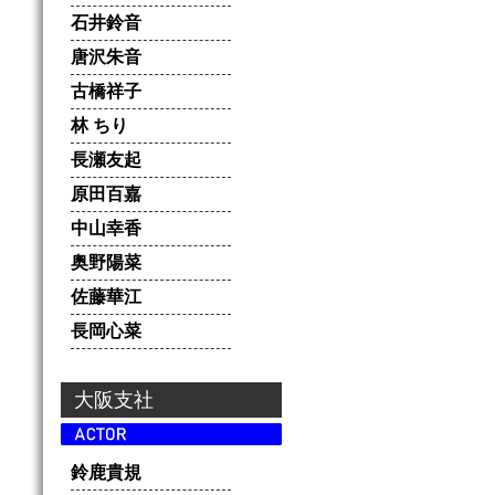
石井鈴音
唐沢朱音
古橋祥子
林 ちり
長瀬友起
原田百嘉
中山幸香
奥野陽菜
佐藤華江
長岡心菜
大阪支社
鈴鹿貴規