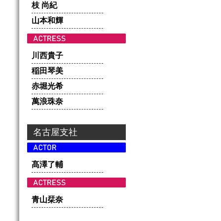
枝 尚紀
山本和輝
川西貴子
稲田琴美
赤堀光希
萬浪珠奈
名古屋支社
髙澤了輔
青山栞奈