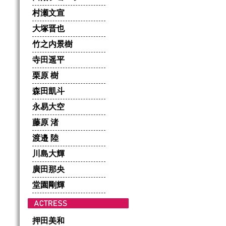
村瀬文宣
大塚晋也
竹之内景樹
寺田遥平
栗原 樹
森田凱斗
永易大空
藤原 渚
渡邉 陸
川島大輝
廣田那央
堂園剛輝
押田美和