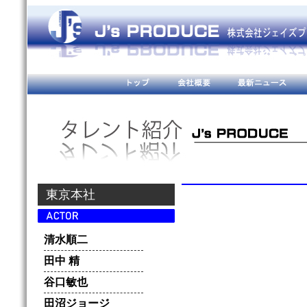
東京本社
清水順二
田中 精
谷口敏也
田沼ジョージ