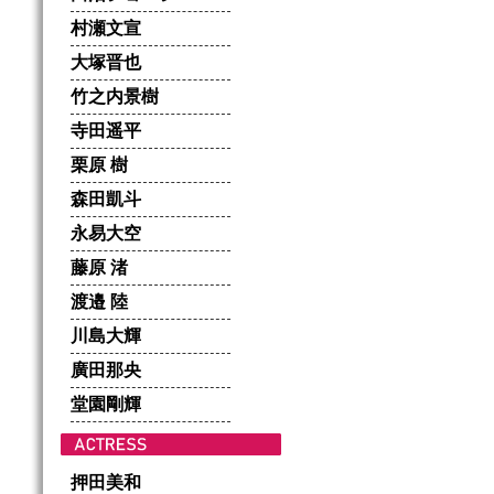
村瀬文宣
大塚晋也
竹之内景樹
寺田遥平
栗原 樹
森田凱斗
永易大空
藤原 渚
渡邉 陸
川島大輝
廣田那央
堂園剛輝
押田美和