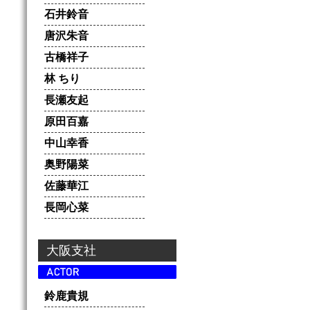
石井鈴音
唐沢朱音
古橋祥子
林 ちり
長瀬友起
原田百嘉
中山幸香
奥野陽菜
佐藤華江
長岡心菜
大阪支社
鈴鹿貴規