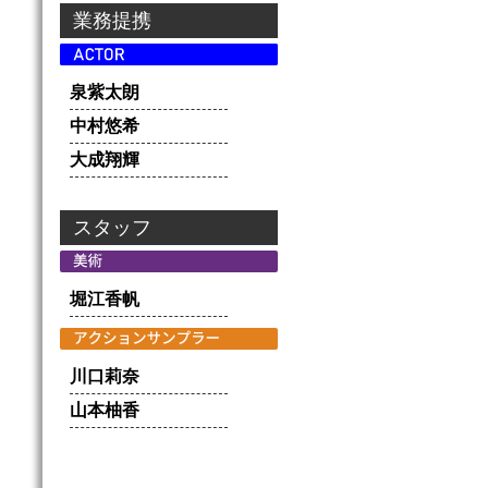
業務提携
泉紫太朗
中村悠希
大成翔輝
スタッフ
堀江香帆
川口莉奈
山本柚香