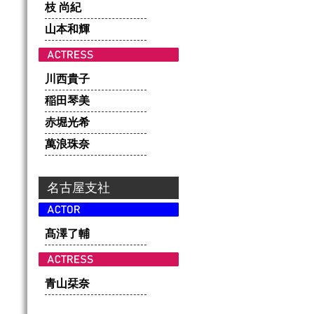
枝 尚紀
山本和輝
川西貴子
稲田琴美
赤堀光希
萬浪珠奈
名古屋支社
髙澤了輔
青山栞奈