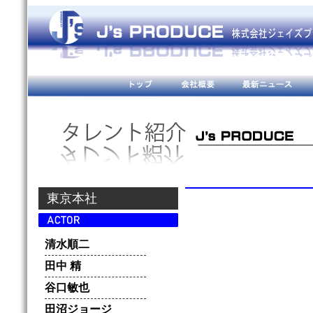
東京本社
清水順二
田中 精
谷口敏也
田沼ジョージ