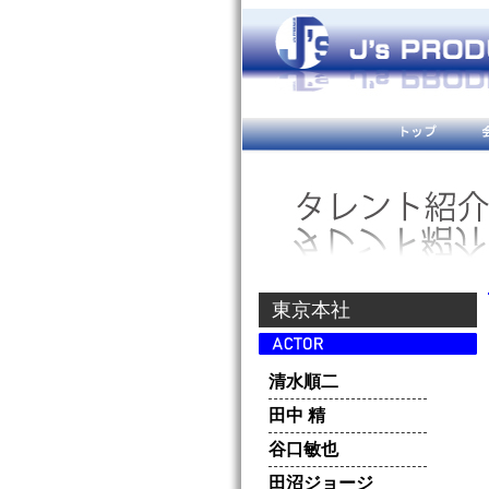
東京本社
清水順二
田中 精
谷口敏也
田沼ジョージ