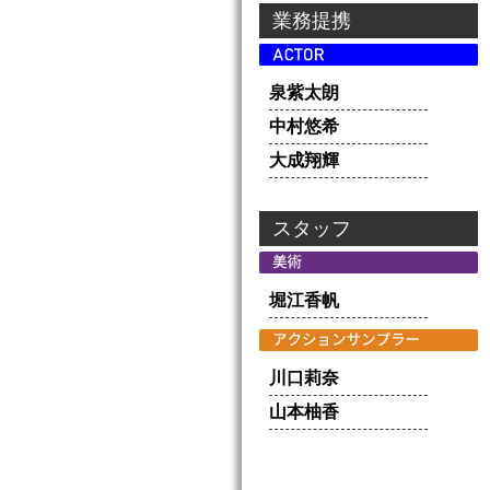
業務提携
泉紫太朗
中村悠希
大成翔輝
スタッフ
堀江香帆
川口莉奈
山本柚香