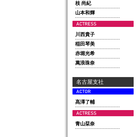
枝 尚紀
山本和輝
川西貴子
稲田琴美
赤堀光希
萬浪珠奈
名古屋支社
髙澤了輔
青山栞奈