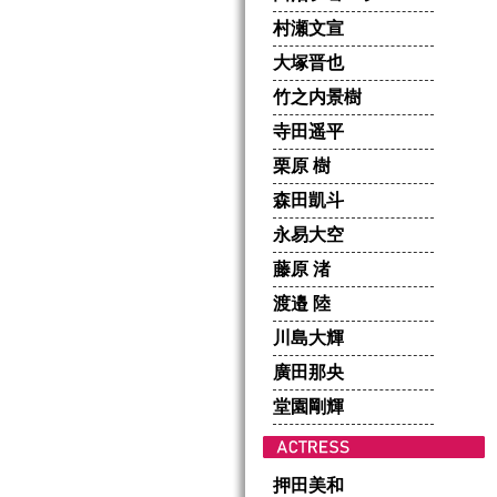
村瀬文宣
大塚晋也
竹之内景樹
寺田遥平
栗原 樹
森田凱斗
永易大空
藤原 渚
渡邉 陸
川島大輝
廣田那央
堂園剛輝
押田美和