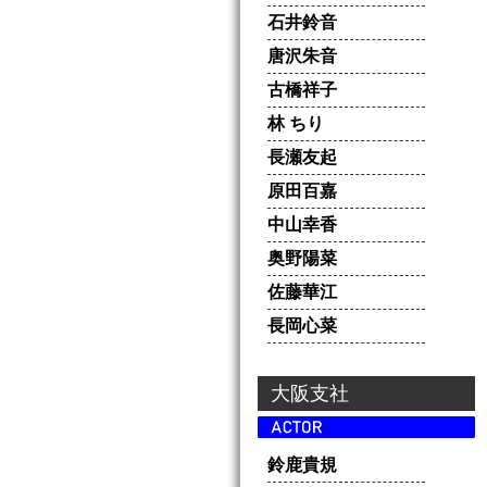
石井鈴音
唐沢朱音
古橋祥子
林 ちり
長瀬友起
原田百嘉
中山幸香
奥野陽菜
佐藤華江
長岡心菜
大阪支社
鈴鹿貴規